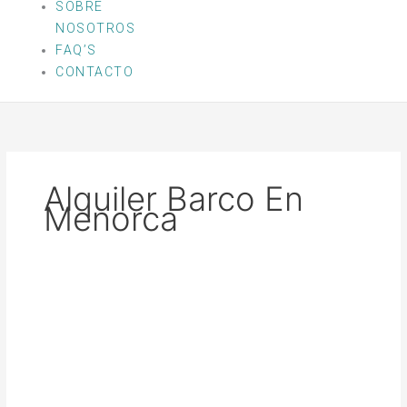
SOBRE
NOSOTROS
FAQ’S
CONTACTO
Alquiler Barco En
Menorca
PADDLE
SURF
/
GADGETS