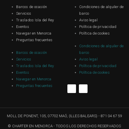
Barcos de ocasión
Condiciones de alquiler de
Servicios
barco
Traslados Isla del Rey
Aviso legal
Eventos
Política de privacidad
Navegar en Menorca
Política de cookies
Preguntas frecuentes
Condiciones de alquiler de
Barcos de ocasión
barco
Servicios
Aviso legal
Traslados Isla del Rey
Política de privacidad
Eventos
Política de cookies
Navegar en Menorca
F
I
Preguntas frecuentes
a
n
c
s
e
t
b
a
MOLL DE PONENT, 105, 07702 MAÓ, (ILLES BALEARS) - 871 04 67 59
o
g
© CHARTER EN MENORCA - TODOS LOS DERECHOS RESERVADOS