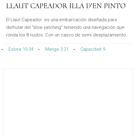
LLAUT CAPEADOR ILLA D’EN PINTO
El Llaut Capeador es una embarcación diseñada para
disfrutar del “slow yatching” teniendo una navegación que
ronda los 8 nudos. Con un casco de semi desplazamiento
proporciona una estabilidad inmejorable, tanto navegando
Eslora: 10.34
Manga: 3.31
Capacidad: 9
como durante el fondeo. Un equilibrio perfecto para su
alquiler.