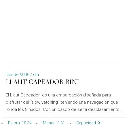
Desde 900€ / día
LLAUT CAPEADOR BINI
El Llaut Capeador es una embarcación diseñada para
disfrutar del “slow yatching” teniendo una navegación que
ronda los 8 nudos. Con un casco de semi desplazamiento
proporciona una estabilidad inmejorable, tanto navegando
Eslora: 10.34
Manga: 3.31
Capacidad: 9
como durante el fondeo. Un equilibrio perfecto para su