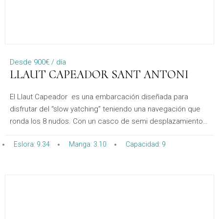
Desde 900€ / día
LLAUT CAPEADOR SANT ANTONI
El Llaut Capeador es una embarcación diseñada para
disfrutar del “slow yatching” teniendo una navegación que
ronda los 8 nudos. Con un casco de semi desplazamiento
proporciona una estabilidad inmejorable, tanto navegando
Eslora: 9.34
Manga: 3.10
Capacidad: 9
como durante el fondeo. Un equilibrio perfecto para su
alquiler.