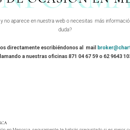
y no aparece en nuestra web o necesitas más información
duda?
os directamente escribiéndonos al mail
broker@char
llamando a nuestras oficinas 871 04 67 59 o 62 9643 10
RCA
ión en Menorca, seguramente te habrás preguntado si es mejor co