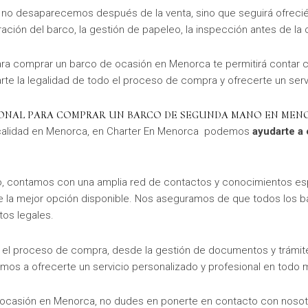
 no desaparecemos después de la venta, sino que seguirá ofrecié
aración del barco, la gestión de papeleo, la inspección antes de l
a comprar un barco de ocasión en Menorca te permitirá contar c
te la legalidad de todo el proceso de compra y ofrecerte un serv
IONAL PARA COMPRAR UN BARCO DE SEGUNDA MANO EN MEN
a calidad en Menorca, en Charter En Menorca podemos
ayudarte a
o, contamos con una amplia red de contactos y conocimientos espe
e la mejor opción disponible. Nos aseguramos de que todos los
tos legales.
l proceso de compra, desde la gestión de documentos y trámites 
s a ofrecerte un servicio personalizado y profesional en todo
ocasión en Menorca, no dudes en ponerte en contacto con nosotro