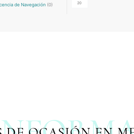
icencia de Navegación
(
0
)
INFORM
 DE OCASIÓN EN 