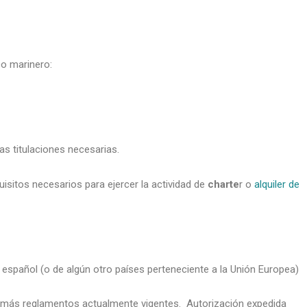
co marinero:
as titulaciones necesarias.
isitos necesarios para ejercer la actividad de
charte
r o
alquiler de
pañol (o de algún otro países perteneciente a la Unión Europea)
demás reglamentos actualmente vigentes. Autorización expedida