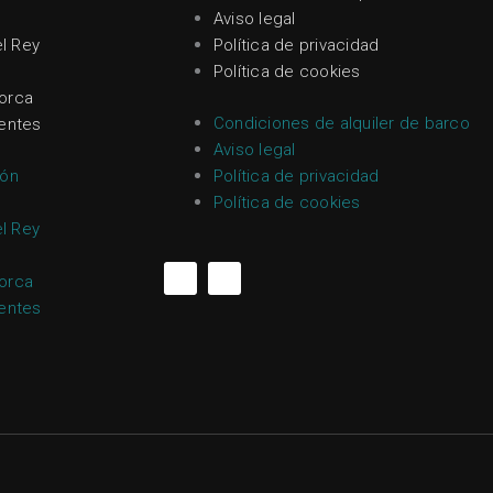
Aviso legal
el Rey
Política de privacidad
Política de cookies
orca
Condiciones de alquiler de barco
entes
Aviso legal
ión
Política de privacidad
Política de cookies
el Rey
F
I
orca
a
n
entes
c
s
e
t
b
a
o
g
o
r
k
a