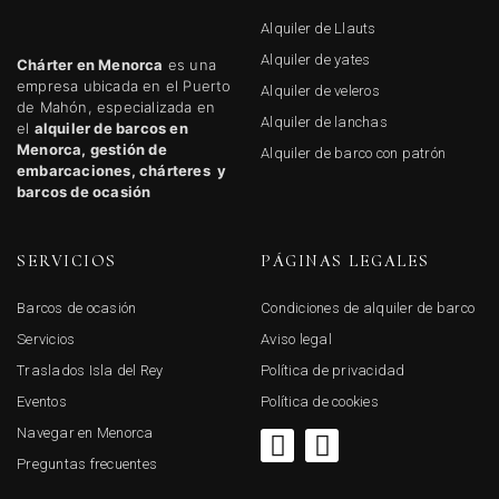
Alquiler de Llauts
Alquiler de yates
Chárter en Menorca
es una
empresa ubicada en el Puerto
Alquiler de veleros
de Mahón, especializada en
Alquiler de lanchas
el
alquiler de barcos en
Menorca, gestión de
Alquiler de barco con patrón
embarcaciones, chárteres y
barcos de ocasión
SERVICIOS
PÁGINAS LEGALES
Barcos de ocasión
Condiciones de alquiler de barco
Servicios
Aviso legal
Traslados Isla del Rey
Política de privacidad
Eventos
Política de cookies
Navegar en Menorca
F
I
a
n
Preguntas frecuentes
c
s