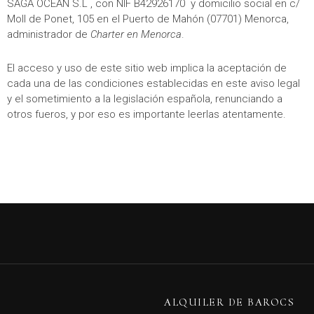
SAGA OCEAN S.L , con NIF B42926170 y domicilio social en c/
Moll de Ponet, 105 en el Puerto de Mahón (07701) Menorca,
administrador de
Charter en Menorca
.
El acceso y uso de este sitio web implica la aceptación de
cada una de las condiciones establecidas en este aviso legal
y el sometimiento a la legislación española, renunciando a
otros fueros, y por eso es importante leerlas atentamente.
ALQUILER DE BAROCS