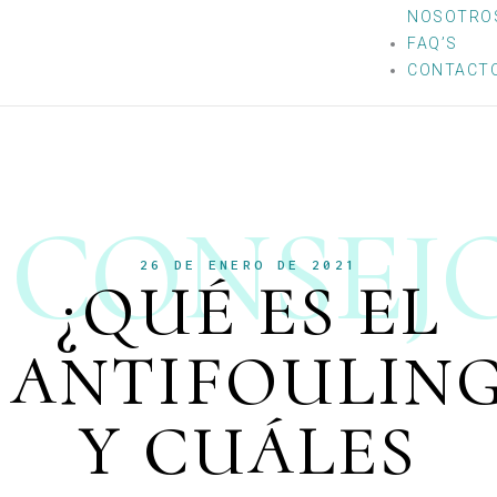
NOSOTRO
FAQ’S
CONTACT
CONSEJ
26 DE ENERO DE 2021
¿QUÉ ES EL
ANTIFOULIN
Y CUÁLES