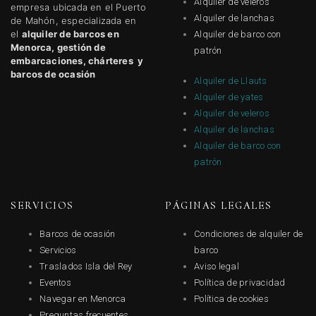
Alquiler de veleros
empresa ubicada en el Puerto
Alquiler de lanchas
de Mahón, especializada en
el
alquiler de barcos en
Alquiler de barco con
Menorca, gestión de
patrón
embarcaciones, chárteres y
barcos de ocasión
Alquiler de Llauts
Alquiler de yates
Alquiler de veleros
Alquiler de lanchas
Alquiler de barco con
patrón
SERVICIOS
PÁGINAS LEGALES
Barcos de ocasión
Condiciones de alquiler de
Servicios
barco
Traslados Isla del Rey
Aviso legal
Eventos
Política de privacidad
Navegar en Menorca
Política de cookies
Preguntas frecuentes