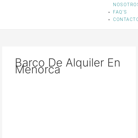
NOSOTRO
FAQ’S
CONTACT
Barco De Alquiler En
Menorca
De
Antonio
D32