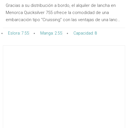
Gracias a su distribución a bordo, el alquiler de lancha en
Menorca Quicksilver 755 ofrece la comodidad de una
embarcación tipo “Cruissing” con las ventajas de una lancha
rápida, también ideal para deportes náuticos. Con su
Eslora: 7.55
Manga: 2.55
Capacidad: 8
distribución en cubierta y toldo bimini que cubre
prácticamente toda la embarcación desde la popa a la
proa, se convierte en un barco muy cómodo para el
fondeo.