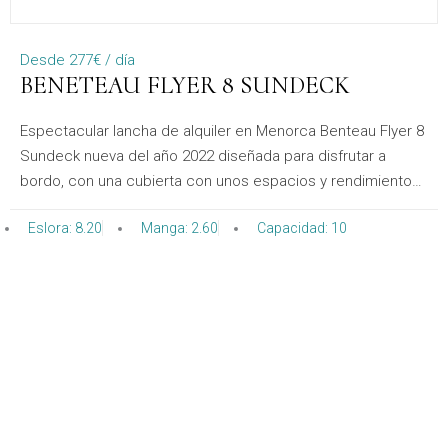
Desde 277€ / día
BENETEAU FLYER 8 SUNDECK
Espectacular lancha de alquiler en Menorca Benteau Flyer 8
Sundeck nueva del año 2022 diseñada para disfrutar a
bordo, con una cubierta con unos espacios y rendimiento
dignos de embarcaciones de esloras superiores debido a
Eslora: 8.20
Manga: 2.60
Capacidad: 10
su gran distribución en cubierta, sin duda, una gran opción
para elegir un barco de alquiler en Menorca.