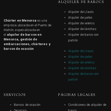
ALQUILER DE BAROCS
Alquiler de Llauts
Alquiler de yates
Chárter en Menorca
es una
Alquiler de veleros
empresa ubicada en el Puerto de
Alquiler de lanchas
Mahón, especializada en
el
alquiler de barcos en
Alquiler de barco con
Menorca, gestión de
patrón
embarcaciones, chárteres y
barcos de ocasión
Alquiler de Llauts
Alquiler de yates
Alquiler de veleros
Alquiler de lanchas
Alquiler de barco con
patrón
SERVICIOS
PÁGINAS LEGALES
Barcos de ocasión
Condiciones de alquiler de
Servicios
barco