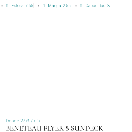
Eslora: 7.55
Manga: 2.55
Capacidad: 8
distribución en cubierta y toldo bimini que cubre
prácticamente toda la embarcación desde la popa a la
proa, se convierte en un barco muy cómodo para el
fondeo.
Desde 277€ / día
BENETEAU FLYER 8 SUNDECK