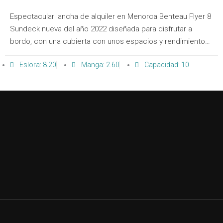
Espectacular lancha de alquiler en Menorca Benteau Flyer 8
Sundeck nueva del año 2022 diseñada para disfrutar a
bordo, con una cubierta con unos espacios y rendimiento
dignos de embarcaciones de esloras superiores debido a
Eslora: 8.20
Manga: 2.60
Capacidad: 10
su gran distribución en cubierta, sin duda, una gran opción
para elegir un barco de alquiler en Menorca.