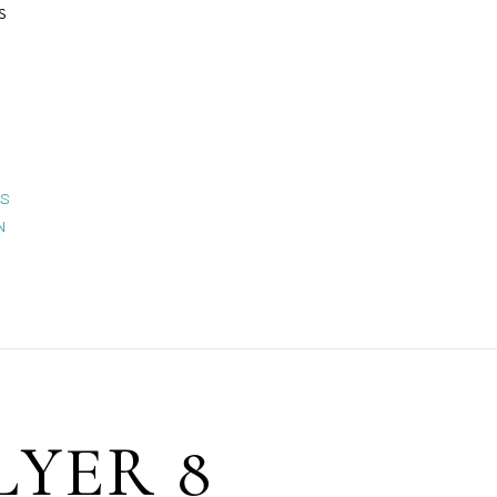
S
OS
N
LYER 8