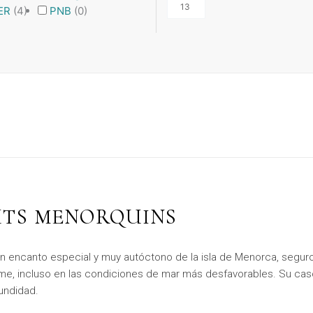
ER
(
4
)
PNB
(
0
)
UTS MENORQUINS
 encanto especial y muy autóctono de la isla de Menorca, seguro
e, incluso en las condiciones de mar más desfavorables. Su casco
undidad.