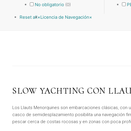
No obligatorio
(
0
)
P
Reset all
×
Licencia de Navegación
×
SLOW YACHTING CON LLA
Los Llauts Menorquines son embarcaciones clásicas, con un
casco de semidesplazamiento posibilita una navegación firm
pescar cerca de costas rocosas y en zonas con poca prof