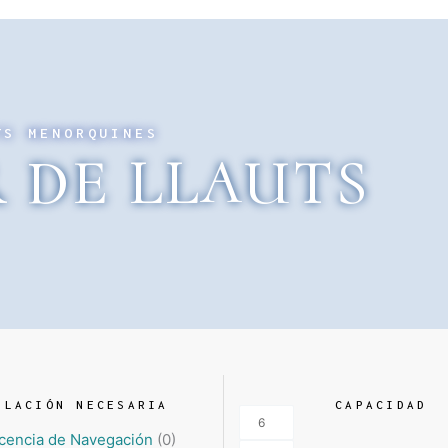
TS MENORQUINES
 DE LLAUTS
ULACIÓN NECESARIA
CAPACIDAD
icencia de Navegación
(
0
)