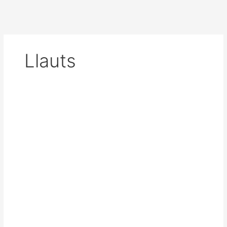
Llauts
Llaut
Capeador
Riu
Pla