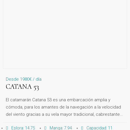
Desde 1980€ / día
CATANA 53
El catamarán Catana 53 es una embarcación amplia y
cómoda, para los amantes de la navegación a la velocidad
del viento gracias a su vela mayor tradicional, cabrestantes
eléctricos, paneles solares y generador.
Eslora: 14.75
Manga: 7.94
Capacidad: 11