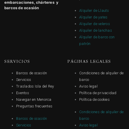
embarcaciones, chárteres y
barcos de ocasión
Alquiler de Llauts
Alquiler de yates
Alquiler de veleros
Alquiler de lanchas
Alquiler de barco con
patrón
SERVICIOS
PÁGINAS LEGALES
Barcos de ocasión
Condiciones de alquiler de
Servicios
barco
Traslados Isla del Rey
Aviso legal
Eventos
Política de privacidad
Navegar en Menorca
Política de cookies
Preguntas frecuentes
Condiciones de alquiler de
Barcos de ocasión
barco
Servicios
Aviso legal